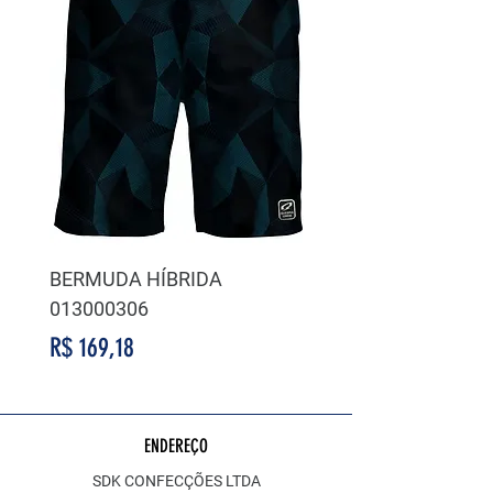
BERMUDA HÍBRIDA
BERMUDA HÍBRIDA
013000306
014000311
Preço
Preço
R$ 169,18
R$ 169,18
ENDEREÇO
SDK CONFECÇÕES LTDA