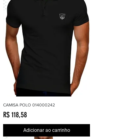
CAMISA POLO 014000242
Preço
R$ 118,58
Adicionar ao carrinho