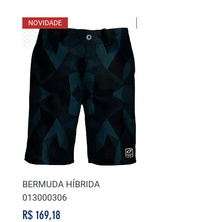
NOVIDADE
NOVIDADE
BERMUDA HÍBRIDA
BERMUDA HÍBRIDA
013000306
014000311
Preço
Preço
R$ 169,18
R$ 169,18