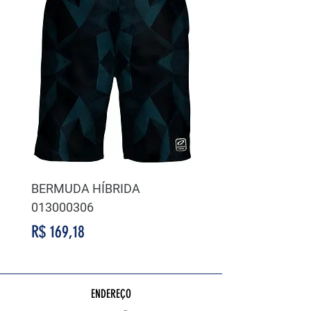
BERMUDA HÍBRIDA
BERMUDA HÍBRIDA
013000306
014000311
Preço
Preço
R$ 169,18
R$ 169,18
ENDEREÇO