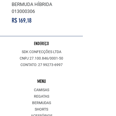
BERMUDA HÍBRIDA
BERMUDA HÍBRIDA
013000306
014000311
Preço
Preço
R$ 169,18
R$ 169,18
ENDEREÇO
SDK CONFECÇÕES LTDA
CNPJ
27.100.846
/0001-50
CONTATO:
27 99273-6997
MENU
CAMISAS
REGATAS
BERMUDAS
SHORTS
ACESSÓRIOS