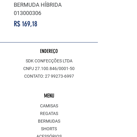
BERMUDA HÍBRIDA
BERMUDA HÍBRIDA
013000306
014000311
Preço
Preço
R$ 169,18
R$ 169,18
ENDEREÇO
SDK CONFECÇÕES LTDA
CNPJ
27.100.846
/0001-50
CONTATO:
27 99273-6997
MENU
CAMISAS
REGATAS
BERMUDAS
SHORTS
ACESSÓRIOS